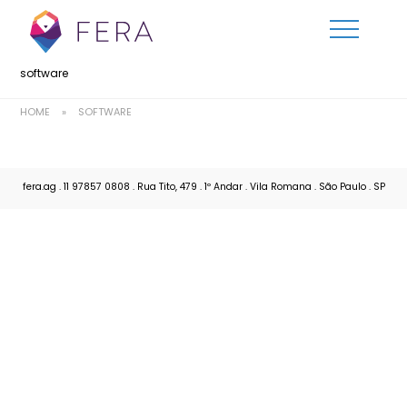
software
HOME
»
SOFTWARE
fera.ag . 11 97857 0808 . Rua Tito, 479 . 1º Andar . Vila Romana . São Paulo . SP