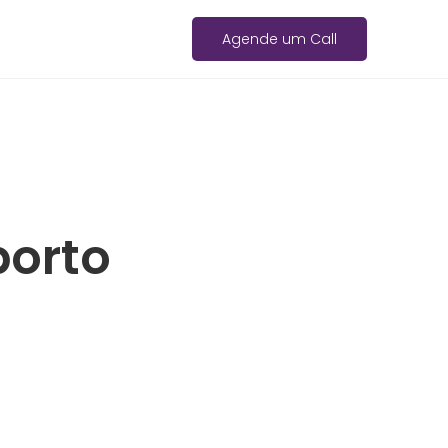
Agende um Call
porto