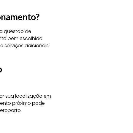
ionamento?
ma questão de
nto bem escolhido
 serviços adicionais
o
rar sua localização em
mento próximo pode
eroporto.