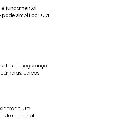
o é fundamental.
o pode simplificar sua
bustas de segurança
r câmeras, cercas
nsiderado. Um
dade adicional,