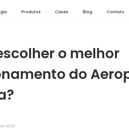
gia
Produtos
Cases
Blog
Contato
scolher o melhor
onamento do Aero
a?
 de 2024