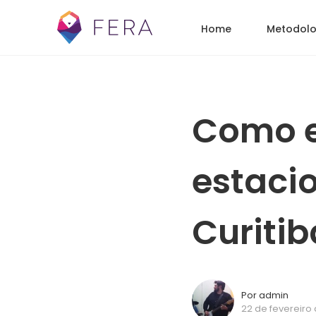
Home
Metodolo
Como e
estaci
Curitib
Por admin
22 de fevereiro