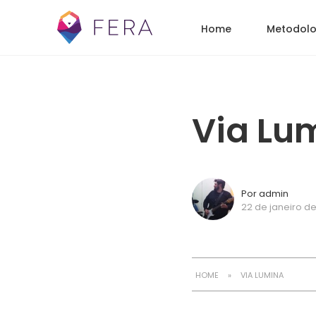
Home
Metodolo
Via Lu
Por admin
22 de janeiro de
HOME
»
VIA LUMINA