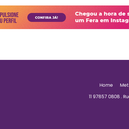
Home
Met
11 97857 0808 . Rua